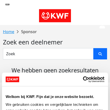
Sponsor
Zoek een deelnemer
We hebben geen zoekresultaten
gevonden
Acties
Welkom bij KWF. Fijn dat je onze website bezoekt.
Actiematerialen
We gebruiken cookies en vergelijkbare technieken om 
Evenementen