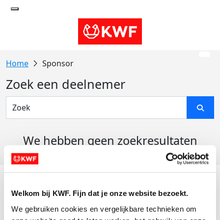
Sponsor
Zoek een deelnemer
We hebben geen zoekresultaten
gevonden
Acties
Welkom bij KWF. Fijn dat je onze website bezoekt.
Actiematerialen
We gebruiken cookies en vergelijkbare technieken om 
Evenementen