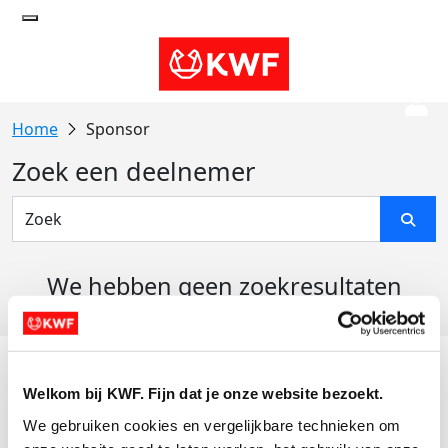
Sponsor
Zoek een deelnemer
We hebben geen zoekresultaten
gevonden
Acties
Welkom bij KWF. Fijn dat je onze website bezoekt.
Actiematerialen
We gebruiken cookies en vergelijkbare technieken om 
Evenementen