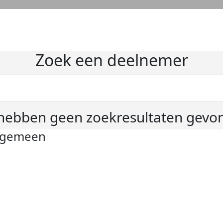
Zoek een deelnemer
hebben geen zoekresultaten gevo
lgemeen
ivacyverklaring
okie instellingen
gemene voorwaarden
er KWF Kankerbestrijding