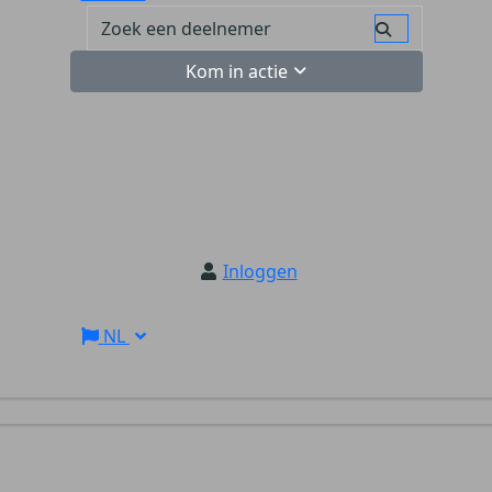
Kom in actie
Inloggen
NL