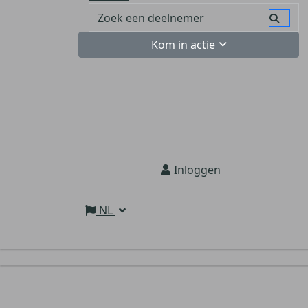
Kom in actie
Inloggen
NL