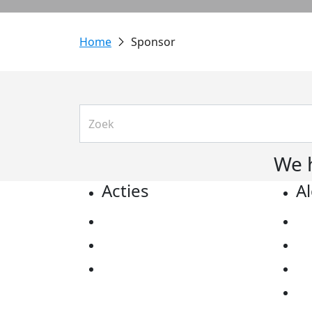
Sponsor
We 
Acties
A
Actiematerialen
Pr
Evenementen
Co
Kom in actie
Al
Ov