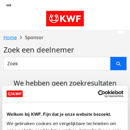
Sponsor
Zoek een deelnemer
We hebben geen zoekresultaten
gevonden
Acties
Welkom bij KWF. Fijn dat je onze website bezoekt.
Actiematerialen
We gebruiken cookies en vergelijkbare technieken om 
Evenementen