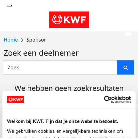
Sponsor
Zoek een deelnemer
We hebben geen zoekresultaten
gevonden
Acties
Welkom bij KWF. Fijn dat je onze website bezoekt.
Actiematerialen
We gebruiken cookies en vergelijkbare technieken om 
Evenementen