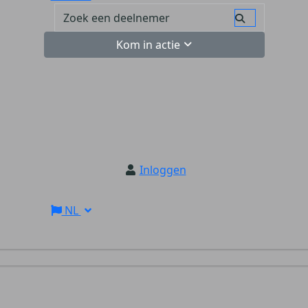
Kom in actie
Inloggen
NL