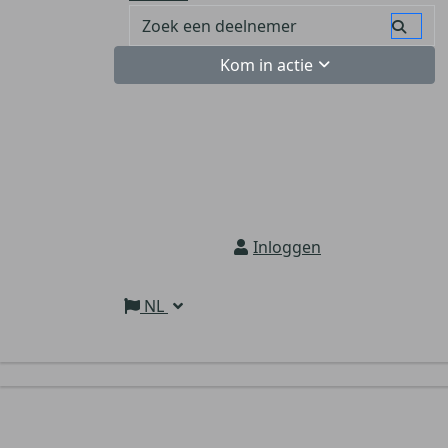
Kom in actie
Inloggen
NL