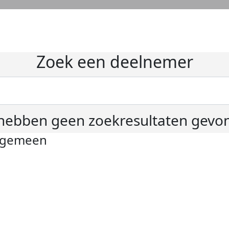
Zoek een deelnemer
hebben geen zoekresultaten gevo
lgemeen
ivacyverklaring
okie instellingen
gemene voorwaarden
er KWF Kankerbestrijding