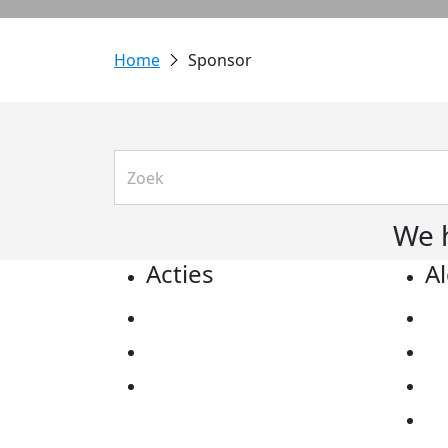
Sponsor
We 
Acties
A
Actiematerialen
Pr
Evenementen
Co
Kom in actie
Al
Ov