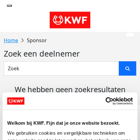
Sponsor
Zoek een deelnemer
We hebben geen zoekresultaten
gevonden
Acties
Welkom bij KWF. Fijn dat je onze website bezoekt.
Actiematerialen
We gebruiken cookies en vergelijkbare technieken om 
Evenementen