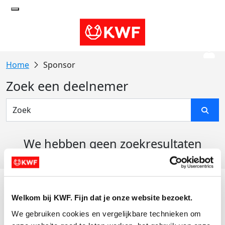
Sponsor
Zoek een deelnemer
We hebben geen zoekresultaten
gevonden
Acties
Welkom bij KWF. Fijn dat je onze website bezoekt.
Actiematerialen
We gebruiken cookies en vergelijkbare technieken om 
Evenementen