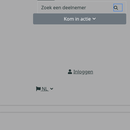
Kom in actie
Inloggen
NL