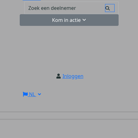
Kom in actie
Inloggen
NL