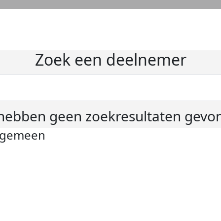
Zoek een deelnemer
hebben geen zoekresultaten gevo
lgemeen
ivacyverklaring
okie instellingen
gemene voorwaarden
er KWF Kankerbestrijding