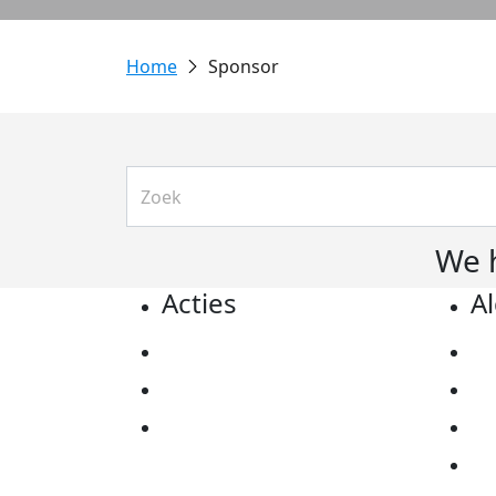
Sponsor
We 
Acties
A
Actiematerialen
Pr
Evenementen
Co
Kom in actie
Al
Ov