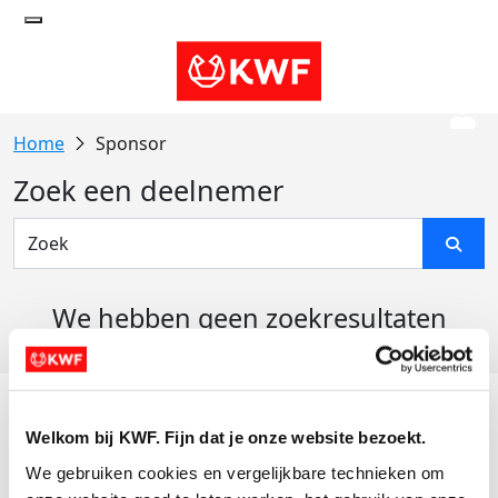
Sponsor
Zoek een deelnemer
We hebben geen zoekresultaten
gevonden
Acties
Welkom bij KWF. Fijn dat je onze website bezoekt.
Actiematerialen
We gebruiken cookies en vergelijkbare technieken om 
Evenementen