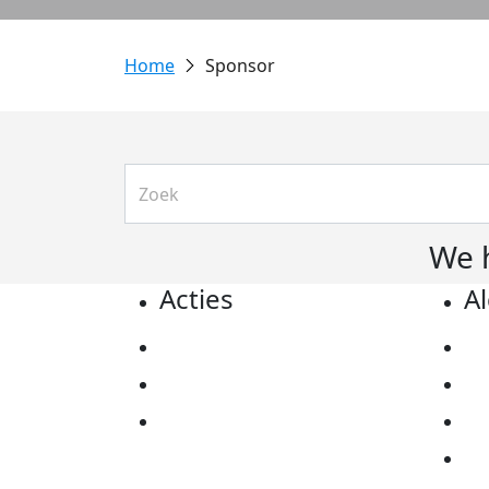
Sponsor
We 
Acties
A
Actiematerialen
Pr
Evenementen
Co
Kom in actie
Al
Ov