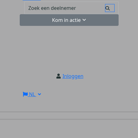
Kom in actie
Inloggen
NL