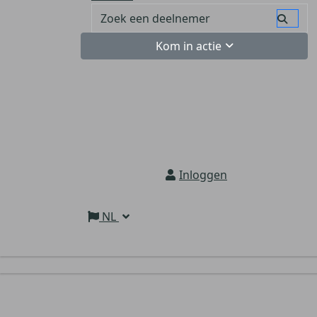
Kom in actie
Inloggen
NL