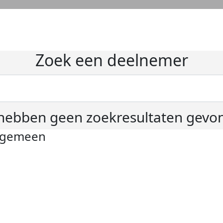
Zoek een deelnemer
hebben geen zoekresultaten gevo
lgemeen
ivacyverklaring
okie instellingen
gemene voorwaarden
er KWF Kankerbestrijding