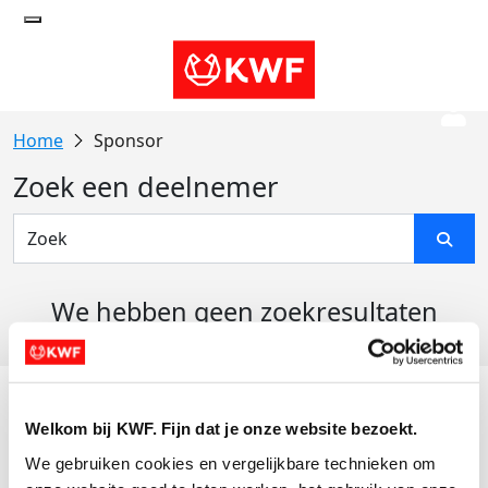
Sponsor
Zoek een deelnemer
We hebben geen zoekresultaten
gevonden
Acties
Welkom bij KWF. Fijn dat je onze website bezoekt.
Actiematerialen
We gebruiken cookies en vergelijkbare technieken om 
Evenementen