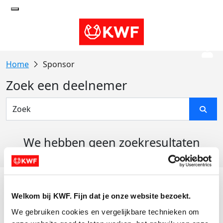
Sponsor
Zoek een deelnemer
We hebben geen zoekresultaten
gevonden
Acties
Welkom bij KWF. Fijn dat je onze website bezoekt.
Actiematerialen
We gebruiken cookies en vergelijkbare technieken om 
Evenementen