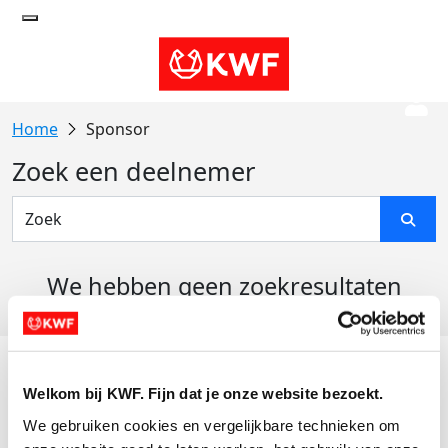
Sponsor
Zoek een deelnemer
We hebben geen zoekresultaten
gevonden
Acties
Welkom bij KWF. Fijn dat je onze website bezoekt.
Actiematerialen
We gebruiken cookies en vergelijkbare technieken om 
Evenementen