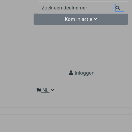
Kom in actie
Inloggen
NL