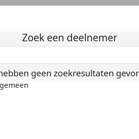
Zoek een deelnemer
hebben geen zoekresultaten gevo
lgemeen
ivacyverklaring
okie instellingen
gemene voorwaarden
er KWF Kankerbestrijding