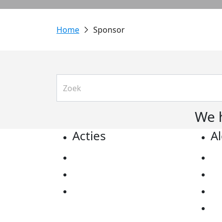
Sponsor
We 
Acties
A
Actiematerialen
Pr
Evenementen
Co
Kom in actie
Al
Ov