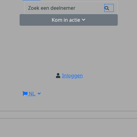
Kom in actie
Inloggen
NL