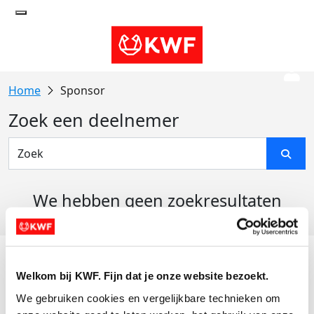
Sponsor
Zoek een deelnemer
We hebben geen zoekresultaten
gevonden
Acties
Welkom bij KWF. Fijn dat je onze website bezoekt.
Actiematerialen
We gebruiken cookies en vergelijkbare technieken om 
Evenementen