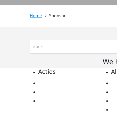
Sponsor
We 
Acties
A
Actiematerialen
Pr
Evenementen
Co
Kom in actie
Al
Ov