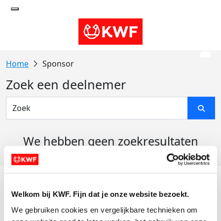
Sponsor
Zoek een deelnemer
We hebben geen zoekresultaten
gevonden
Acties
Welkom bij KWF. Fijn dat je onze website bezoekt.
Actiematerialen
We gebruiken cookies en vergelijkbare technieken om 
Evenementen