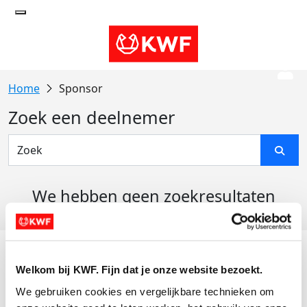
Sponsor
Zoek een deelnemer
We hebben geen zoekresultaten
gevonden
Acties
Welkom bij KWF. Fijn dat je onze website bezoekt.
Actiematerialen
We gebruiken cookies en vergelijkbare technieken om 
Evenementen