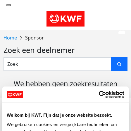
Sponsor
Zoek een deelnemer
We hebben geen zoekresultaten
gevonden
Acties
Welkom bij KWF. Fijn dat je onze website bezoekt.
Actiematerialen
We gebruiken cookies en vergelijkbare technieken om 
Evenementen