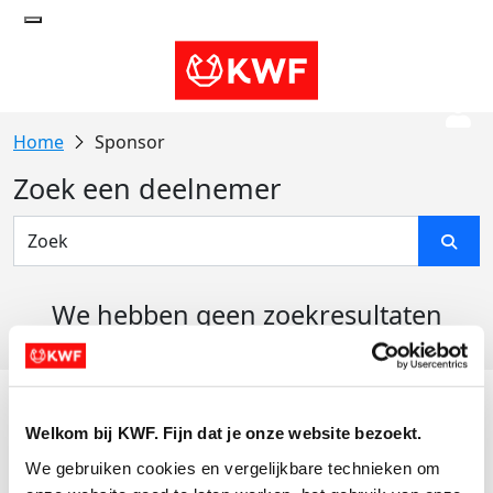
Sponsor
Zoek een deelnemer
We hebben geen zoekresultaten
gevonden
Acties
Welkom bij KWF. Fijn dat je onze website bezoekt.
Actiematerialen
We gebruiken cookies en vergelijkbare technieken om 
Evenementen