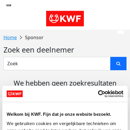
Sponsor
Zoek een deelnemer
We hebben geen zoekresultaten
gevonden
Acties
Welkom bij KWF. Fijn dat je onze website bezoekt.
Actiematerialen
We gebruiken cookies en vergelijkbare technieken om 
Evenementen