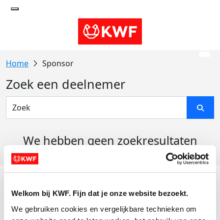
Sponsor
Zoek een deelnemer
We hebben geen zoekresultaten
gevonden
Acties
Welkom bij KWF. Fijn dat je onze website bezoekt.
Actiematerialen
We gebruiken cookies en vergelijkbare technieken om 
Evenementen