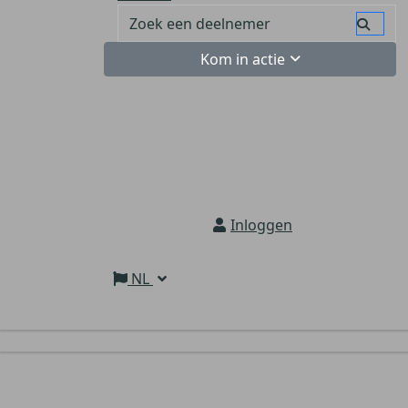
Kom in actie
Inloggen
NL