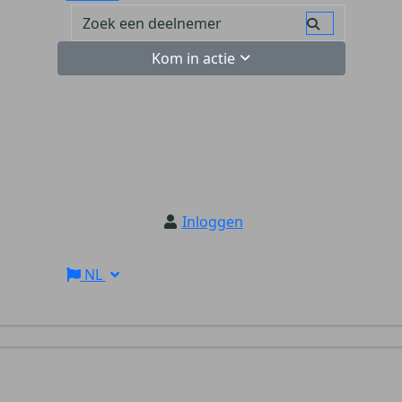
Kom in actie
Inloggen
NL