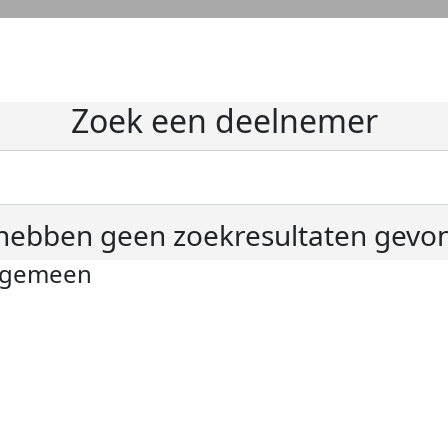
Zoek een deelnemer
hebben geen zoekresultaten gevo
lgemeen
ivacyverklaring
okie instellingen
gemene voorwaarden
er KWF Kankerbestrijding