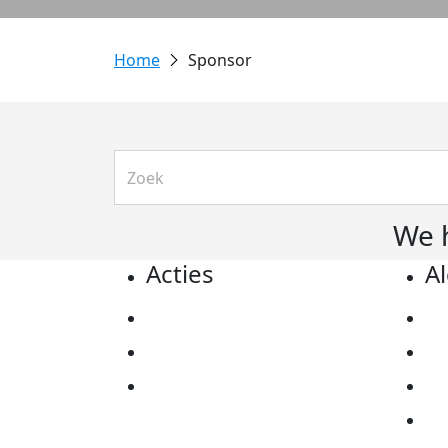
Sponsor
We 
Acties
A
Actiematerialen
Pr
Evenementen
Co
Kom in actie
Al
Ov