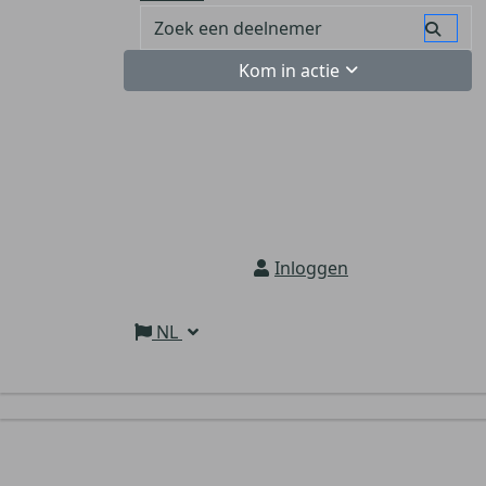
Kom in actie
Inloggen
NL