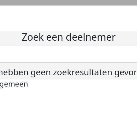
Zoek een deelnemer
hebben geen zoekresultaten gevo
lgemeen
ivacyverklaring
okie instellingen
gemene voorwaarden
er KWF Kankerbestrijding