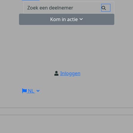
Kom in actie
Inloggen
NL