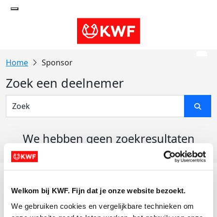
Sponsor
Zoek een deelnemer
We hebben geen zoekresultaten
gevonden
Acties
Welkom bij KWF. Fijn dat je onze website bezoekt.
Actiematerialen
We gebruiken cookies en vergelijkbare technieken om 
Evenementen