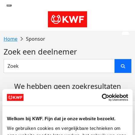
Sponsor
Zoek een deelnemer
We hebben geen zoekresultaten
gevonden
Acties
Welkom bij KWF. Fijn dat je onze website bezoekt.
Actiematerialen
We gebruiken cookies en vergelijkbare technieken om 
Evenementen