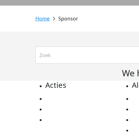
Sponsor
We 
Acties
A
Actiematerialen
Pr
Evenementen
Co
Kom in actie
Al
Ov