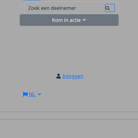
Kom in actie
Inloggen
NL