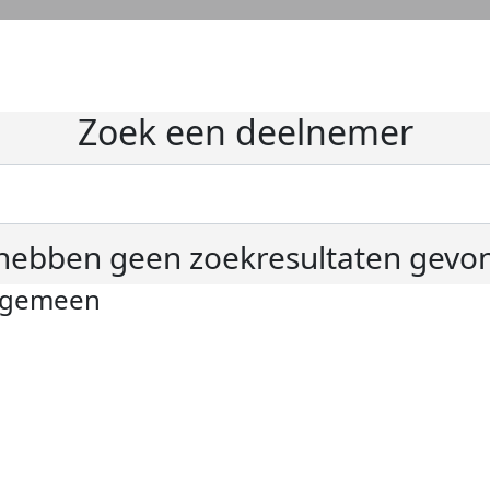
Zoek een deelnemer
hebben geen zoekresultaten gevo
lgemeen
ivacyverklaring
okie instellingen
gemene voorwaarden
er KWF Kankerbestrijding