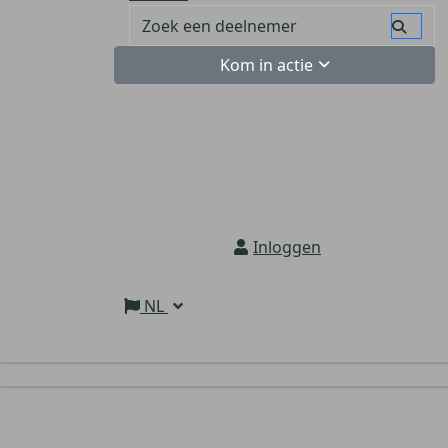
Kom in actie
Inloggen
NL