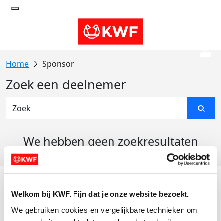
Sponsor
Zoek een deelnemer
We hebben geen zoekresultaten
gevonden
Acties
Welkom bij KWF. Fijn dat je onze website bezoekt.
Actiematerialen
We gebruiken cookies en vergelijkbare technieken om 
Evenementen