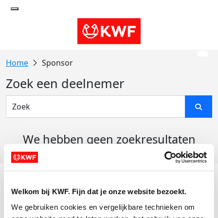
Sponsor
Zoek een deelnemer
We hebben geen zoekresultaten
gevonden
Acties
Welkom bij KWF. Fijn dat je onze website bezoekt.
Actiematerialen
We gebruiken cookies en vergelijkbare technieken om 
Evenementen