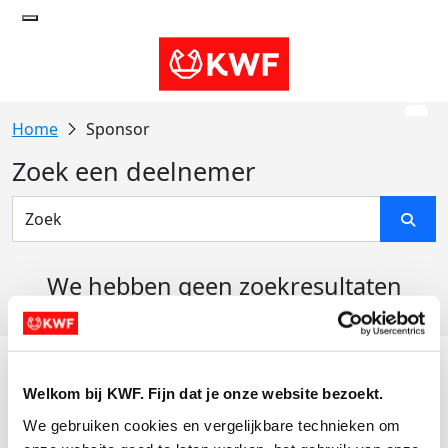
Sponsor
Zoek een deelnemer
We hebben geen zoekresultaten
gevonden
Acties
Welkom bij KWF. Fijn dat je onze website bezoekt.
Actiematerialen
We gebruiken cookies en vergelijkbare technieken om 
Evenementen