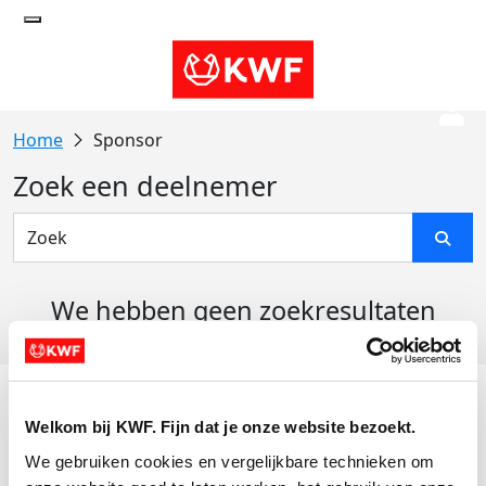
Sponsor
Zoek een deelnemer
We hebben geen zoekresultaten
gevonden
Acties
Welkom bij KWF. Fijn dat je onze website bezoekt.
Actiematerialen
We gebruiken cookies en vergelijkbare technieken om 
Evenementen