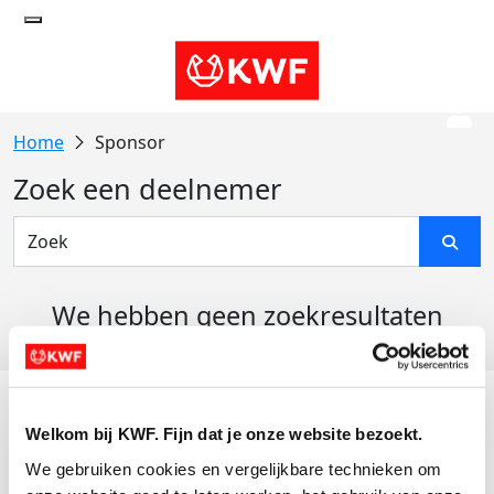
Sponsor
Zoek een deelnemer
We hebben geen zoekresultaten
gevonden
Acties
Welkom bij KWF. Fijn dat je onze website bezoekt.
Actiematerialen
We gebruiken cookies en vergelijkbare technieken om 
Evenementen