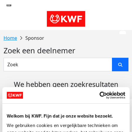
Sponsor
Zoek een deelnemer
We hebben geen zoekresultaten
gevonden
Acties
Welkom bij KWF. Fijn dat je onze website bezoekt.
Actiematerialen
We gebruiken cookies en vergelijkbare technieken om 
Evenementen