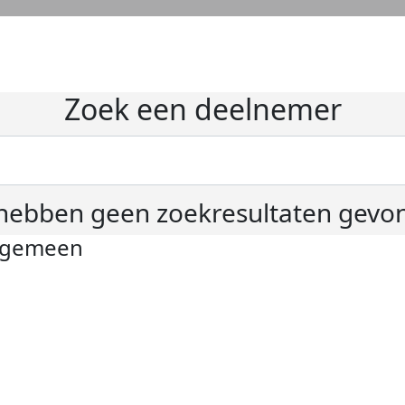
Zoek een deelnemer
hebben geen zoekresultaten gevo
lgemeen
ivacyverklaring
okie instellingen
gemene voorwaarden
er KWF Kankerbestrijding