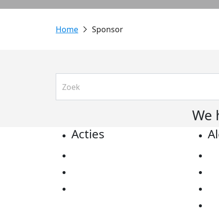
Sponsor
We 
Acties
A
Actiematerialen
Pr
Evenementen
Co
Kom in actie
Al
Ov