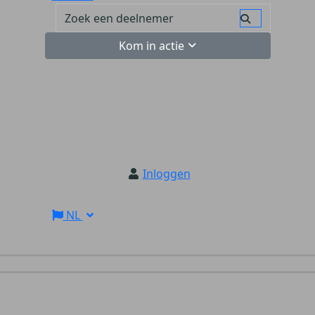
Kom in actie
Inloggen
NL