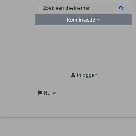
Kom in actie
Inloggen
NL