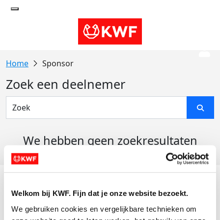
Sponsor
Zoek een deelnemer
We hebben geen zoekresultaten
gevonden
Acties
Welkom bij KWF. Fijn dat je onze website bezoekt.
Actiematerialen
We gebruiken cookies en vergelijkbare technieken om 
Evenementen