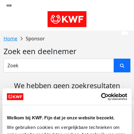
Sponsor
Zoek een deelnemer
We hebben geen zoekresultaten
gevonden
Acties
Welkom bij KWF. Fijn dat je onze website bezoekt.
Actiematerialen
We gebruiken cookies en vergelijkbare technieken om 
Evenementen