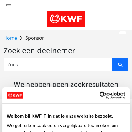
Sponsor
Zoek een deelnemer
We hebben geen zoekresultaten
gevonden
Acties
Welkom bij KWF. Fijn dat je onze website bezoekt.
Actiematerialen
We gebruiken cookies en vergelijkbare technieken om 
Evenementen