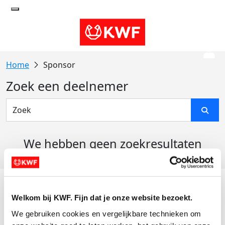
Sponsor
Zoek een deelnemer
We hebben geen zoekresultaten
gevonden
Acties
Welkom bij KWF. Fijn dat je onze website bezoekt.
Actiematerialen
We gebruiken cookies en vergelijkbare technieken om 
Evenementen