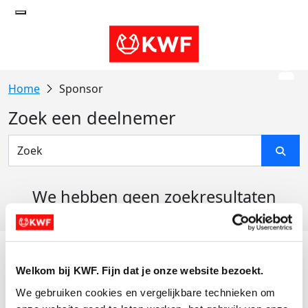
Sponsor
Zoek een deelnemer
We hebben geen zoekresultaten
gevonden
Acties
Welkom bij KWF. Fijn dat je onze website bezoekt.
Actiematerialen
We gebruiken cookies en vergelijkbare technieken om 
Evenementen