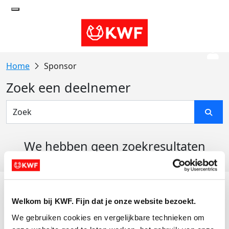
Sponsor
Zoek een deelnemer
We hebben geen zoekresultaten
gevonden
Acties
Welkom bij KWF. Fijn dat je onze website bezoekt.
Actiematerialen
We gebruiken cookies en vergelijkbare technieken om 
Evenementen