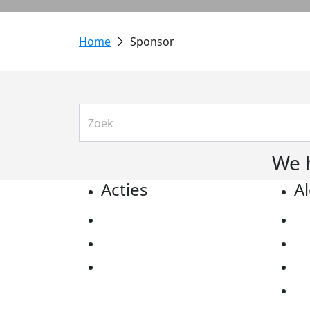
Sponsor
We 
Acties
A
Actiematerialen
Pr
Evenementen
Co
Kom in actie
Al
Ov