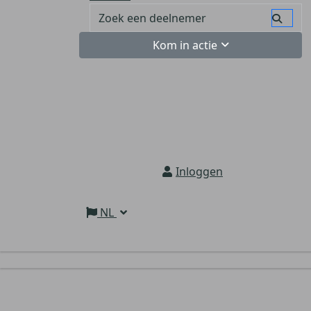
Kom in actie
Inloggen
NL