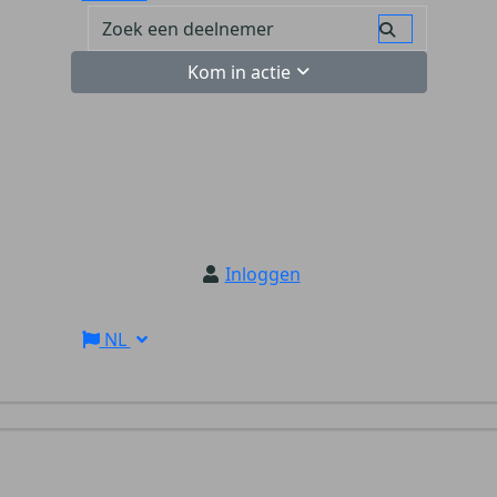
Kom in actie
Inloggen
NL