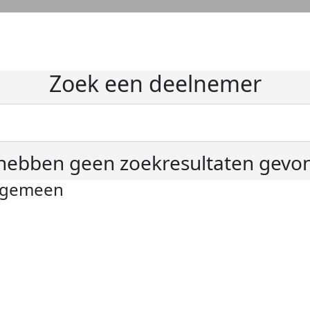
Zoek een deelnemer
hebben geen zoekresultaten gevo
lgemeen
ivacyverklaring
okie instellingen
gemene voorwaarden
er KWF Kankerbestrijding