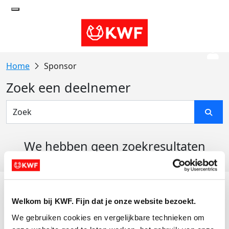
Sponsor
Zoek een deelnemer
We hebben geen zoekresultaten
gevonden
Acties
Welkom bij KWF. Fijn dat je onze website bezoekt.
Actiematerialen
We gebruiken cookies en vergelijkbare technieken om 
Evenementen