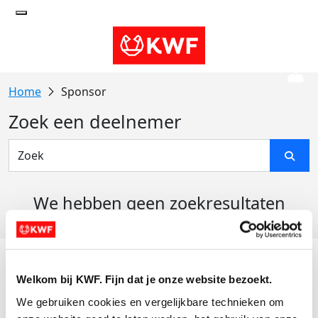
Sponsor
Zoek een deelnemer
We hebben geen zoekresultaten
gevonden
Acties
Welkom bij KWF. Fijn dat je onze website bezoekt.
Actiematerialen
We gebruiken cookies en vergelijkbare technieken om 
Evenementen