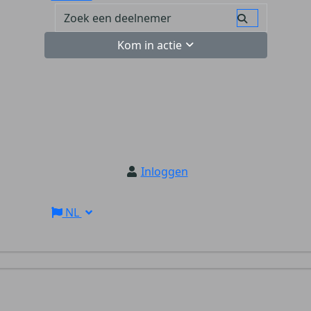
Kom in actie
Inloggen
NL