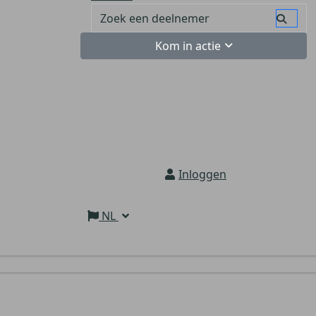
Kom in actie
Inloggen
NL