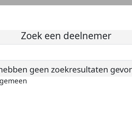
Zoek een deelnemer
hebben geen zoekresultaten gevo
lgemeen
ivacyverklaring
okie instellingen
gemene voorwaarden
er KWF Kankerbestrijding