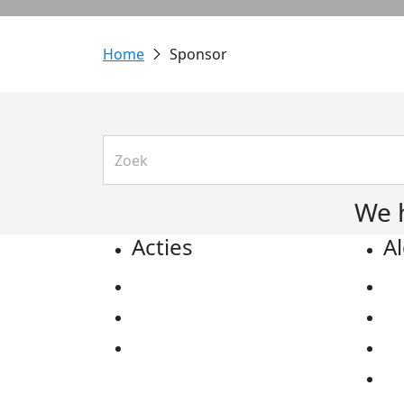
Sponsor
We 
Acties
A
Actiematerialen
Pr
Evenementen
Co
Kom in actie
Al
Ov