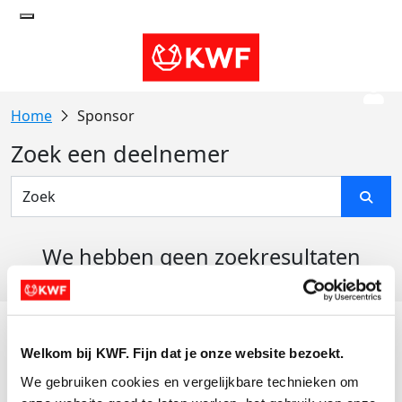
Sponsor
Zoek een deelnemer
We hebben geen zoekresultaten
gevonden
Acties
Welkom bij KWF. Fijn dat je onze website bezoekt.
Actiematerialen
We gebruiken cookies en vergelijkbare technieken om 
Evenementen