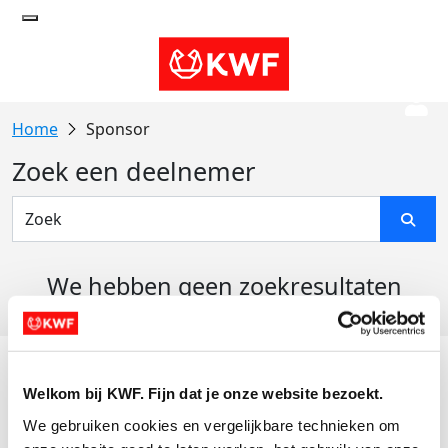
Sponsor
Zoek een deelnemer
We hebben geen zoekresultaten
gevonden
Acties
Welkom bij KWF. Fijn dat je onze website bezoekt.
Actiematerialen
We gebruiken cookies en vergelijkbare technieken om 
Evenementen