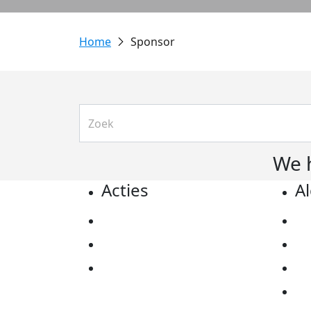
Sponsor
We 
Acties
A
Actiematerialen
Pr
Evenementen
Co
Kom in actie
Al
Ov