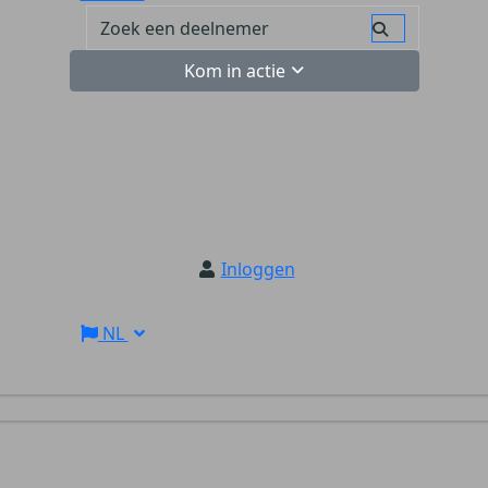
Kom in actie
Inloggen
NL