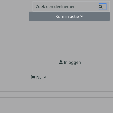
Kom in actie
Inloggen
NL