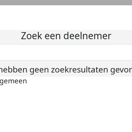
Zoek een deelnemer
hebben geen zoekresultaten gevo
lgemeen
ivacyverklaring
okie instellingen
gemene voorwaarden
er KWF Kankerbestrijding