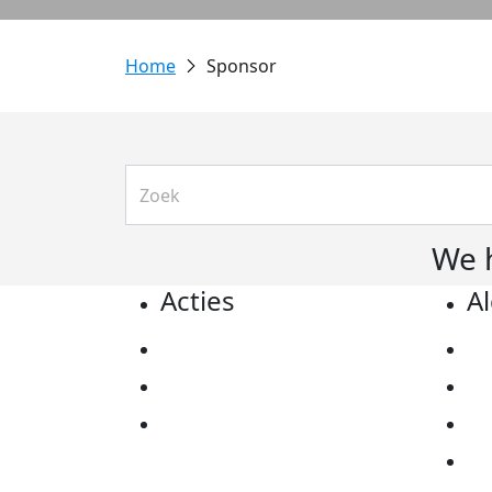
Sponsor
We 
Acties
A
Actiematerialen
Pr
Evenementen
Co
Kom in actie
Al
Ov