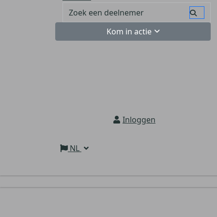
Kom in actie
Inloggen
NL