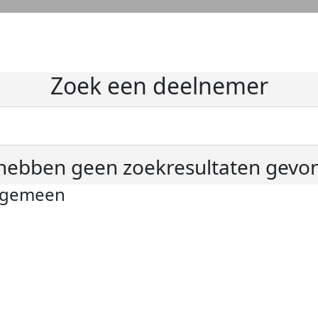
Zoek een deelnemer
hebben geen zoekresultaten gevo
lgemeen
ivacyverklaring
okie instellingen
gemene voorwaarden
er KWF Kankerbestrijding