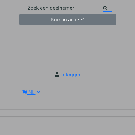
Kom in actie
Inloggen
NL